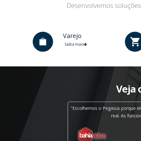
Desenvolvemos soluções 
Varejo
Saiba mais
Veja 
 possibilita acompanhar a
"Escolhemos o Pegasus porque ele
trouxe excelência ao
real. As funci
Softsystem lançou esta
apresentarem as soluções.
 e eficiente."