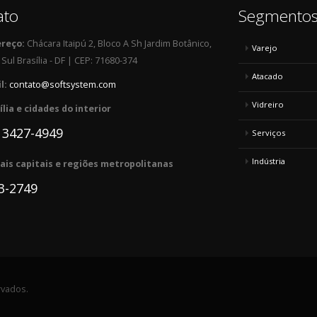
ato
Segmento
reço:
Chácara Itaipú 2, Bloco A Sh Jardim Botânico,
Varejo
Sul Brasília - DF | CEP: 71680-374
Atacado
l:
contato@softsystem.com
Vidreiro
ília e cidades do interior
) 3427-4949
Serviços
Indústria
is capitais e regiões metropolitanas
3-2749
rvados.