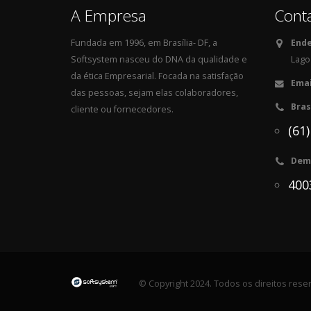
A Empresa
Cont
Fundada em 1996, em Brasília- DF, a
Ende
Softsystem nasceu do DNA da qualidade e
Lago 
da ética Empresarial. Focada na satisfação
Emai
das pessoas, sejam elas colaboradores,
Bras
cliente ou fornecedores.
(61
Dema
400
© Copyright 2024. Todos os direitos rese